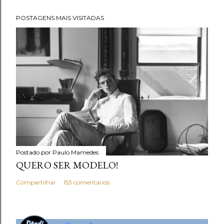
u
POSTAGENS MAIS VISITADAS
m
c
o
m
e
n
t
á
r
i
Postado por
Paulo Mamedes
o
QUERO SER MODELO!
Compartilhar
153 comentários