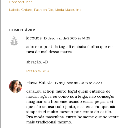
Compartilhar
Labels:
Chiaro
Fashion Rio
Moda Masculina
COMENTÁRIOS
jacques
13 de junho de 2008 às 14:39
adorei o post da tng ali embaixo!! olha que eu
tava de mal dessa marca...
abração. =D
RESPONDER
Flávia Batista
13 de junho de 2008 às 23:29
cara...eu achop muito legal quem entende de
moda... agora eu como sou leiga, não consegui
imaginar um homeme usando essas peças. sei
que não se usa tudo junto, mas eu acho que não
simpatizei muito mesmo por conta do estilo.
Pra moda masculina, curto homeme que se veste
mais tradicional mesmo.