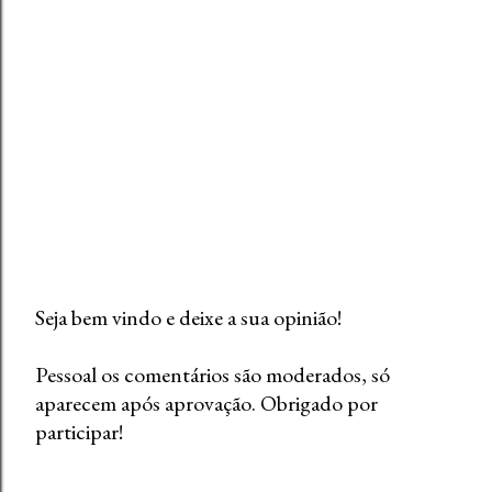
Seja bem vindo e deixe a sua opinião!
P
Pessoal os comentários são moderados, só
o
aparecem após aprovação. Obrigado por
s
participar!
t
a
r